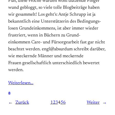
Puh, diese Woche wurden wohl dutzende Finger
wund ge­bloggt, so viele tolle Blog­beiträge haben
wir ge­sammelt! Los geht’s: Antje Schrupp ist ja
bekanntlich eine Unter­stützerin des Bedingungs­
losen Grund­einkommens, ist aber immer wieder
frustriert, wenn in Büchern zu Grund­
einkommen Care- und Fürsorgearbeit fast gar nicht
beachtet werden. engl@absurdum schreibt darüber,
wie meckernde Männer und meckernde
Frauen gesell­schaftlich unter­schiedlich be­wertet
werden.
Weiterlesen…
8
←
Zurück
1
2
3
4
5
6
Weiter
→