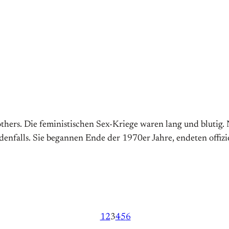
hers. Die feministischen Sex-Kriege waren lang und blutig. Na
denfalls. Sie begannen Ende der 1970er Jahre, endeten offizi
1
2
3
4
5
6