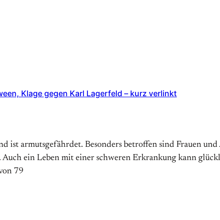
en, Klage gegen Karl Lagerfeld – kurz verlinkt
d ist armutsgefährdet. Besonders betroffen sind Frauen und 
. Auch ein Leben mit einer schweren Erkrankung kann glücklic
 von 79