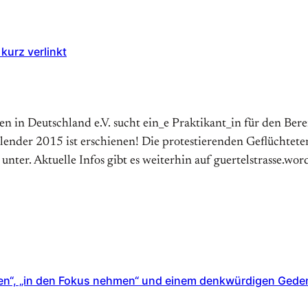
kurz verlinkt
n in Deutschland e.V. sucht ein_e Praktikant_in für den Ber
lender 2015 ist erschienen! Die protestierenden Geflüchtete
nter. Aktuelle Infos gibt es weiterhin auf guertelstrasse.wo
ten“, „in den Fokus nehmen“ und einem denkwürdigen Gede