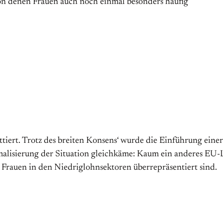
on denen Frauen auch noch einmal besonders häufig
iert. Trotz des breiten Konsens‘ wurde die Einführung einer
malisierung der Situation gleichkäme: Kaum ein anderes EU-
ss Frauen in den Niedriglohnsektoren überrepräsentiert sind.