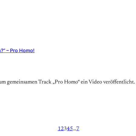
?“ – Pro Homo!
m gemeinsamen Track „Pro Homo“ ein Video veröffentlicht. 
1
2
3
4
5
…
7