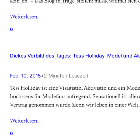
kein_en“ – Das Blog in_frage_stellen: musik widmet sich
Weiterlesen…
0
Dickes Vorbild des Tages: Tess Holliday, Model und Akt
Feb. 10, 2015
•
2 Minuten Lesezeit
Tess Holliday ist eine Visagistin, Aktivistin und ein 
höchstens für Modefans aufregend. Sensationell ist aller
Vertrag genommen wurde (denn wir leben in einer Welt,
Weiterlesen…
0