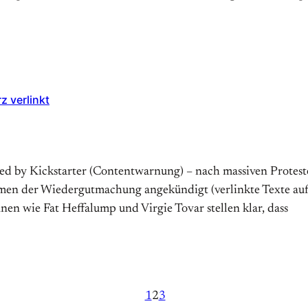
 verlinkt
red by Kickstarter (Contentwarnung) – nach massiven Proteste
n der Wiedergutmachung angekündigt (verlinkte Texte auf E
nnen wie Fat Heffalump und Virgie Tovar stellen klar, dass
1
2
3