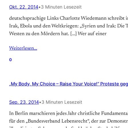
Okt. 22, 2014
•
3 Minuten Lesezeit
deutschsprachige Links Charlotte Wiedemann schreibt i
Irak, Ebola und den Weltkriegen: „Syrien und Irak: Die 
Westen zu den Mördern hat. […] Wer auf einer
Weiterlesen…
0
„My Body, My Choice – Raise Your Voice!“ Proteste ge
Sep. 23, 2014
•
3 Minuten Lesezeit
In Berlin marschieren jedes Jahr christ­li­che Fun­da­men­t
für den „Bun­des­ver­band Le­bens­recht“, der zur De­mon­s