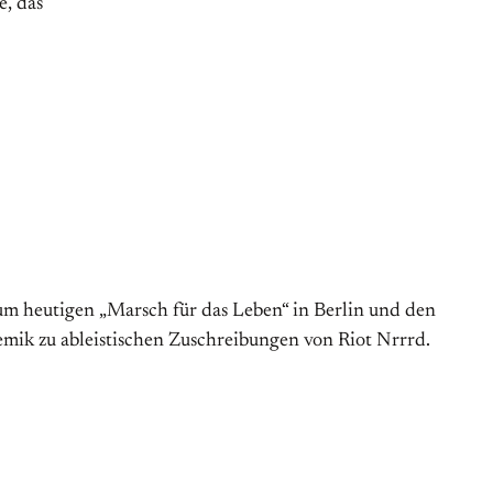
e, das
Zum heutigen „Marsch für das Leben“ in Berlin und den
 zu able­­ist­i­schen Zu­­schrei­­bun­gen von Riot Nrrrd.