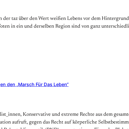
n der taz über den Wert weißen Lebens vor dem Hintergrund 
Toten in ein und derselben Region sind von ganz unterschiedl
gen den „Marsch Für Das Leben“
a­list_innen, Konservative und ex­tre­me Rech­te aus dem ge­sam­
tra­tion auf­ruft, ge­gen das Recht auf kör­per­liche Selbstbes