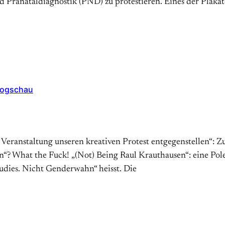
rä­natal­diag­no­stik (PND) zu pro­testieren. Ei­nes der Pla­ka­t
logschau
 Veranstaltung unseren kreativen Protest entgegenstellen“: 
at the Fuck! „(Not) Being Raul Kraut­hau­sen“: ei­ne Po­­le­­mik
tu­dies. Nicht Gen­der­wahn“ heisst. Die