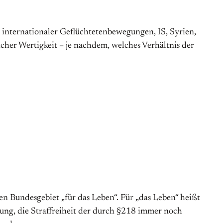
internationaler Geflüchtetenbewegungen, IS, Syrien,
icher Wertigkeit – je nachdem, welches Verhältnis der
ten Bun­des­ge­biet „für das Leben“. Für „das Leben“ heißt
timmung, die Straffreiheit der durch §218 immer noch