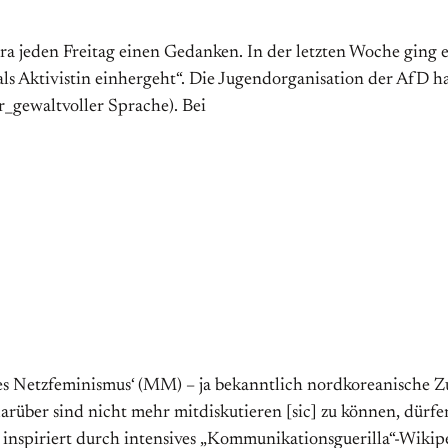
a jeden Freitag einen Gedanken. In der letzten Woche ging e
 als Aktivistin einhergeht“. Die Jugendorganisation der AfD h
er_gewaltvoller Sprache). Bei
tzfeminismus‘ (MM) – ja bekannt­lich nord­korea­nische Zu­stän
ig darüber sind nicht mehr mitdiskutieren [sic] zu können, dür
 in­spi­riert durch in­ten­si­ves „Ko­mmu­nika­tions­guerilla“-Wik