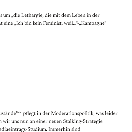
s um „die Lethargie, die mit dem Leben in der
at eine „Ich bin kein Feminist, weil…“-„Kampagne“
­de™* pflegt in der Mo­dera­tions­poli­tik, was lei­der
fen wir uns nun an einer neuen Stalking-Strategie
i­pedia­ein­trags-Stu­dium. Immerhin sind