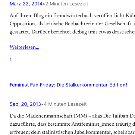
März 22, 2014
•
2 Minuten Lesezeit
Auf ihrem Blog ein fremdwörterbuch veröffentlicht Kübr
Opposition, als kritische Beobachterin der Gesellschaft,
gestartet. Darüber berichtet de:bug (mit etwas drastisch
Weiterlesen…
1
Feminist Fun Friday: Die Stalkerkommentar-Edition!
Sep. 20, 2013
•
4 Minuten Lesezeit
Da die Mädchenmannschaft (MM) – alias Die Taliban Des Ne
da­zu führ­te, dass be­stimmte Anti­feminist_innen trau­r
erfreuen: dem stali­nisti­schen Ju­bel­kommen­tar, schein­bar