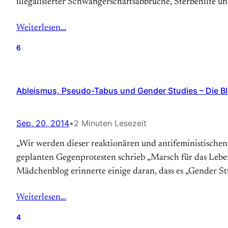
illegalisierter Schwangerschaftsabbrüche, Sterbehilfe und P
Weiterlesen…
6
Ableismus, Pseudo-Tabus und Gender Studies – Die B
Sep. 20, 2014
•
2 Minuten Lesezeit
„Wir werden dieser reaktionären und antifeministischen
geplanten Gegenprotesten schrieb „Marsch für das Leben“? Wh
Mädchenblog er­in­nerte ei­ni­ge da­ran, dass es „Gen­der S
Weiterlesen…
4