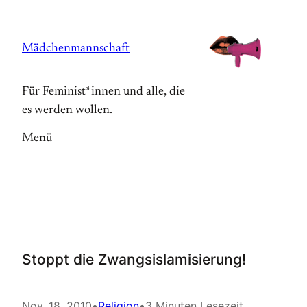
Zum
Inhalt
Mädchenmannschaft
springen
Für Feminist*innen und alle, die
es werden wollen.
Menü
Stoppt die Zwangsislamisierung!
Nov. 18, 2010
•
Religion
•
3 Minuten Lesezeit