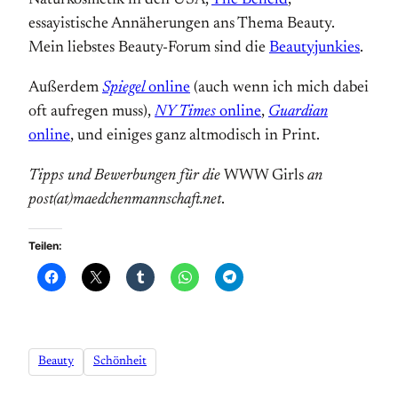
Naturkosmetik in den USA,
The Beheld
,
essayistische Annäherungen ans Thema Beauty.
Mein liebstes Beauty-Forum sind die
Beautyjunkies
.
Außerdem
Spiegel
online
(auch wenn ich mich dabei
oft aufregen muss),
NY Times
online
,
Guardian
online
, und einiges ganz altmodisch in Print.
Tipps und Bewerbungen für die
WWW Girls
an
post(at)maedchenmannschaft.net
.
Teilen:
Beauty
Schönheit