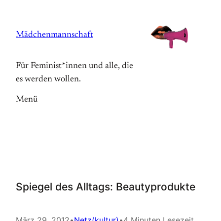
Zum
Inhalt
Mädchenmannschaft
springen
Für Feminist*innen und alle, die
es werden wollen.
Menü
Spiegel des Alltags: Beautyprodukte
März 29, 2012
•
Netz(kultur)
•
4 Minuten Lesezeit