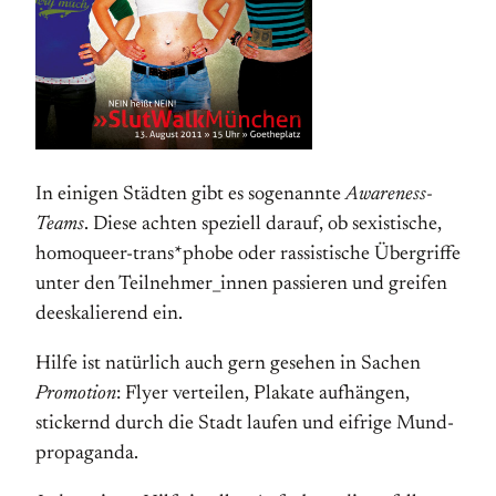
In einigen Städten gibt es sogenannte
Awareness-
Teams
. Diese achten spe­ziell darauf, ob sexistische,
homo­queer-trans*phobe oder rassis­tische Übergriffe
unter den Teil­nehmer­_innen passieren und greifen
de­es­ka­lierend ein.
Hilfe ist natürlich auch gern gesehen in Sachen
Promotion
: Flyer verteilen, Plakate aufhängen,
stickernd durch die Stadt laufen und eifrige Mund­
pro­pa­gan­da.