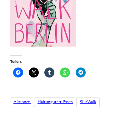
Teilen:
Aktionen
Haltung statt Posen
SlutWalk