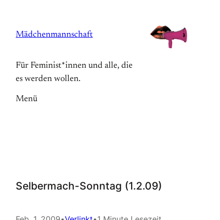
Zum
Inhalt
Mädchenmannschaft
springen
Für Feminist*innen und alle, die
es werden wollen.
Menü
Selbermach-Sonntag (1.2.09)
Feb. 1, 2009
•
Verlinkt
•
1 Minute Lesezeit