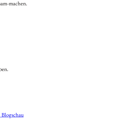
ksam-machen.
ben.
e Blogschau