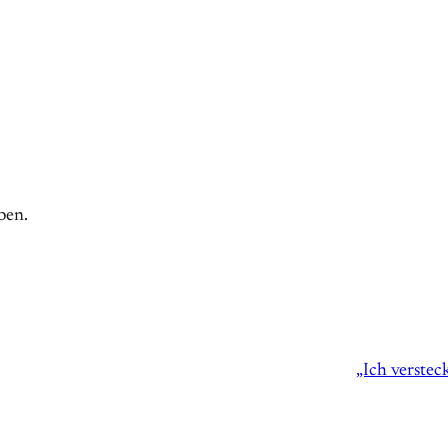
ben.
„Ich verstec