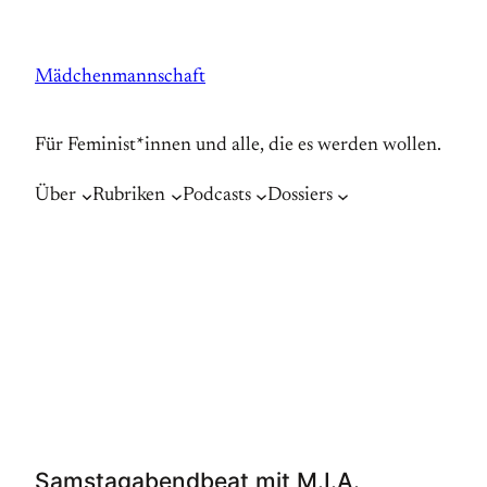
Zum
Inhalt
Mädchenmannschaft
springen
Für Feminist*innen und alle, die es werden wollen.
Über
Rubriken
Podcasts
Dossiers
Samstagabendbeat mit M.I.A.