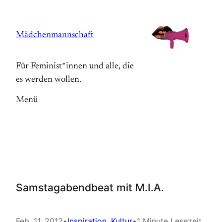
Zum
Inhalt
Mädchenmannschaft
springen
Für Feminist*innen und alle, die
es werden wollen.
Menü
Samstagabendbeat mit M.I.A.
Feb. 11, 2012
•
Inspiration
, 
Kultur
•
1 Minute Lesezeit