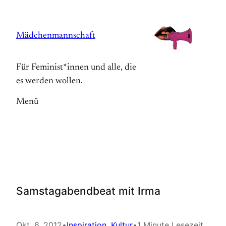
Zum
Inhalt
Mädchenmannschaft
springen
Für Feminist*innen und alle, die
es werden wollen.
Menü
Samstagabendbeat mit Irma
Okt. 6, 2012
•
Inspiration
, 
Kultur
•
1 Minute Lesezeit