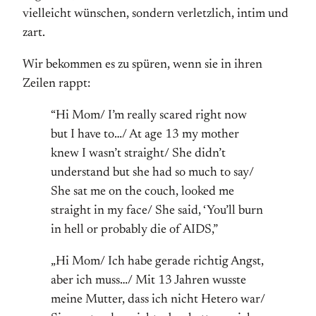
vielleicht wünschen, sondern verletzlich, intim und
zart.
Wir bekommen es zu spüren, wenn sie in ihren
Zeilen rappt:
“Hi Mom/ I’m really scared right now
but I have to…/ At age 13 my mother
knew I wasn’t straight/ She didn’t
understand but she had so much to say/
She sat me on the couch, looked me
straight in my face/ She said, ‘You’ll burn
in hell or probably die of AIDS,”
„Hi Mom/ Ich habe gerade richtig Angst,
aber ich muss…/ Mit 13 Jahren wusste
meine Mutter, dass ich nicht Hetero war/