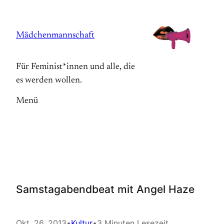
Zum
Inhalt
Mädchenmannschaft
springen
Für Feminist*innen und alle, die
es werden wollen.
Menü
Samstagabendbeat mit Angel Haze
Okt. 26, 2013
•
Kultur
•
3 Minuten Lesezeit