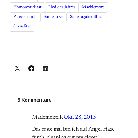
Homosexualität
Lied des Jahres
Macklemore
Pansexualität
Same Love
Samstagabendbeat
Sexualität
3 Kommentare
Mademoiselle
Okt. 28, 2013
Das erste mal bin ich auf Angel Haze
furch ‚cleaning out my closet‘