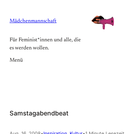
Zum
Inhalt
Mädchenmannschaft
springen
Für Feminist*innen und alle, die
es werden wollen.
Menü
Samstagabendbeat
Aug. 16, 2008
•
Inspiration
, 
Kultur
•
1 Minute Lesezeit