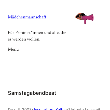
Zum
Inhalt
Mädchenmannschaft
springen
Für Feminist*innen und alle, die
es werden wollen.
Menü
Samstagabendbeat
Dez. 6, 2008
•
Inspiration
, 
Kultur
•
1 Minute Lesezeit