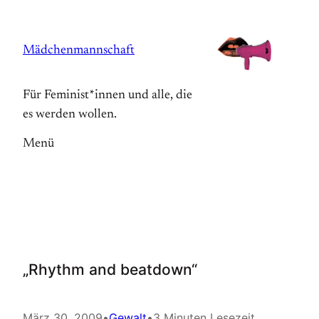
Zum
Inhalt
Mädchenmannschaft
springen
Für Feminist*innen und alle, die
es werden wollen.
Menü
„Rhythm and beatdown“
März 30, 2009
•
Gewalt
•
3 Minuten Lesezeit