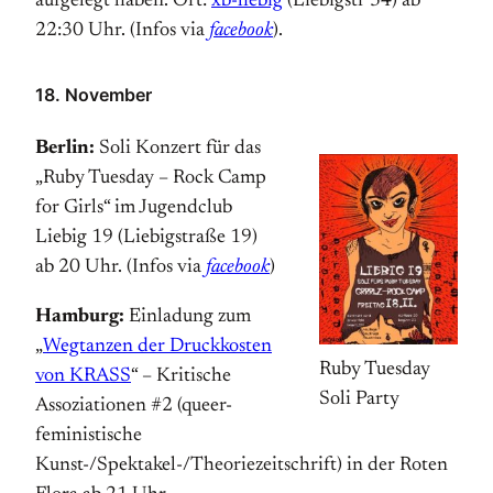
aufgelegt haben. Ort:
xb-liebig
(Liebigstr 34) ab
22:30 Uhr. (Infos via
facebook
).
18. November
Berlin:
Soli Konzert für das
„Ruby Tuesday – Rock Camp
for Girls“ im Jugend­club
Liebig 19 (Liebigstraße 19)
ab 20 Uhr. (Infos via
facebook
)
Hamburg:
Einladung zum
„
Wegtanzen der Druck­kosten
Ruby Tuesday
von KRASS
“ – Kritische
Soli Party
Assoziationen #2 (queer-
feministische
Kunst-/Spektakel-/Theoriez
eitschrift) in der Roten