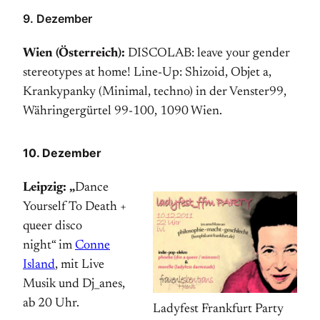
9. Dezember
Wien (Österreich):
DISCOLAB: leave your gender
stereotypes at home! Line-Up: Shizoid, Objet a,
Krankypanky (Minimal, techno) in der Venster99,
Währingergürtel 99-100, 1090 Wien.
10. Dezember
Leipzig: „
Dance
Yourself To Death +
queer disco
night“ im
Conne
Island
, mit Live
Musik und Dj_anes,
ab 20 Uhr.
Ladyfest Frankfurt Party