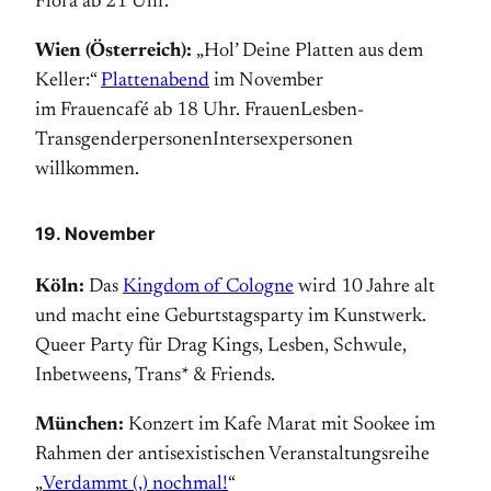
Flora ab 21 Uhr.
Wien (Österreich):
„Hol’ Deine Platten aus dem
Keller:“
Plattenabend
im November
im Frauencafé ab 18 Uhr. Frauen­Lesben­
Transgender­personen­Intersex­personen
willkommen.
19. November
Köln:
Das
Kingdom of Cologne
wird 10 Jahre alt
und macht eine Geburtstags­party im Kunst­werk.
Queer Party für Drag Kings, Lesben, Schwule,
Inbetweens, Trans* & Friends.
München:
Konzert im Kafe Marat mit Sookee im
Rahmen der anti­sexistischen Veranstaltungs­reihe
„
Verdammt (,) nochmal!
“