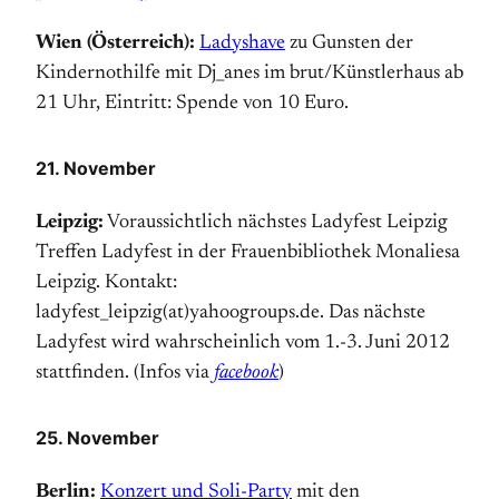
Wien (Österreich):
Ladyshave
zu Gunsten der
Kinder­not­hilfe mit Dj_anes im brut/Künstlerhaus ab
21 Uhr, Eintritt: Spende von 10 Euro.
21. November
Leipzig:
Vor­aus­sichtlich nächstes Ladyfest Leipzig
Treffen Ladyfest in der Frauen­bibliothek Monaliesa
Leipzig. Kontakt:
ladyfest_leipzig(at)yahoogroups.de. Das nächste
Ladyfest wird wahrscheinlich vom 1.-3. Juni 2012
statt­finden. (Infos via
facebook
)
25. November
Berlin:
Konzert und Soli-Party
mit den