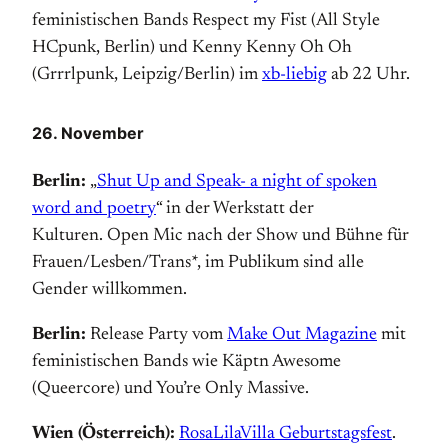
feministischen Bands Respect my Fist (All Style
HCpunk, Berlin) und Kenny Kenny Oh Oh
(Grrrlpunk, Leipzig/Berlin) im
xb-liebig
ab 22 Uhr.
26. November
Berlin:
„
Shut Up and Speak- a night of spoken
word and poetry
“ in der Werkstatt der
Kulturen. Open Mic nach der Show und Bühne für
Frauen/Lesben/Trans*, im Publikum sind alle
Gender will­kommen.
Berlin:
Release Party vom
Make Out Magazine
mit
feministischen Bands wie Käptn Awesome
(Queercore) und You’re Only Massive.
Wien (Österreich):
RosaLilaVilla Geburts­tags­fest
.