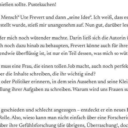
enießen sollte. Pustekuchen!
er Mensch“ Ute Frevert und dann „seine Idee“. Ich weiß, dass 
rgestellt wurde, stieß mir unangenehm auf. Nun gut, darüber le
 der mich noch wütender machte. Darin ließ sich die Autorin ü
auch noch dazu hinab zu behaupten, Frevert könne auch für ihr
dwie überflüssig ist, ist nur ein Teil dessen, was mich so wü
muss eine Frau, die einen tollen Job macht, auch noch perf
r die Inhalte schreiben, die ihr wichtig sind?
r oder Politiker erinnern, in dem sein Aussehen und seine K
llung ihrer Aufgaben zu schreiben. Warum wird uns Frauen sug
geschieden und schlecht angezogen – entdeckt er ein neues 
e Rolle. Also, wieso kann man nicht einfach über eine Forscher
ber ihre Gefühlsforschung (die übrigens, Überraschung!, doch 