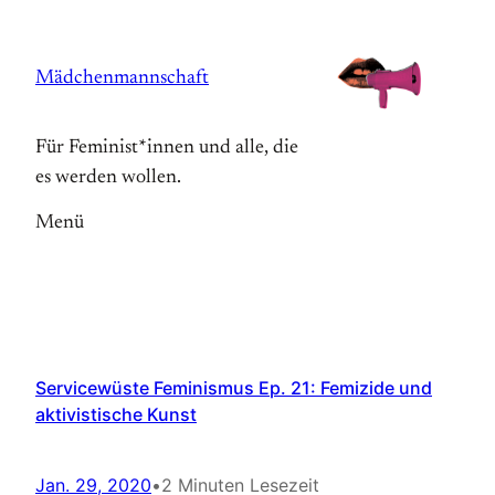
Zum
Inhalt
Mädchenmannschaft
springen
Für Feminist*innen und alle, die
es werden wollen.
Menü
Servicewüste Feminismus Ep. 21: Femizide und
aktivistische Kunst
Jan. 29, 2020
•
2 Minuten Lesezeit