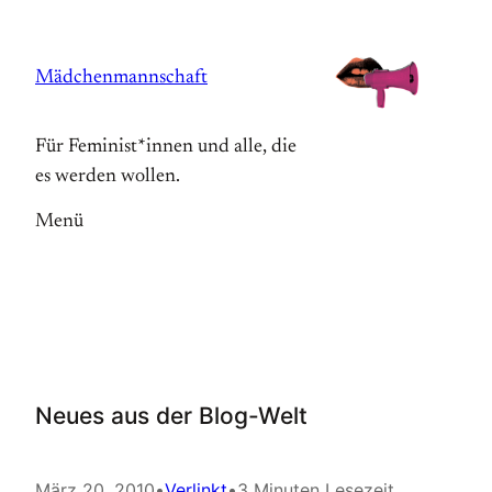
Zum
Inhalt
Mädchenmannschaft
springen
Für Feminist*innen und alle, die
es werden wollen.
Menü
Neues aus der Blog-Welt
März 20, 2010
•
Verlinkt
•
3 Minuten Lesezeit