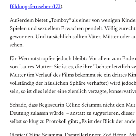
Bildungsfernsehen/IZI
).
Außerdem bietet „Tomboy“ als einer von wenigen Kinderf
Spielen und sexuellem Erwachen pendelt. Völlig zurech
gewonnen. Und tatsächlich sollten Väter, Mütter oder a
sehen.
Ein Wermutstropfen jedoch bleibt: Vor allem zum Ende de
von Laures Mutter: Sie ist es, die ihre Tochter letztlich
Mutter (im Verlauf des Films bekommt sie ein drittes Ki
vollständig der häuslichen Sphäre verhaftet) wird jedoch
sein, so ist dies leider eine ziemlich verzagte, konserva
Schade, dass Regisseurin Céline Sciamma nicht den Mut f
Deutung zulassen würde – anstatt zu suggerieren, diese
selbst so klug zu Protokoll gibt: „Es ist der Blick der and
(Regie: Cèline Sciamma, DarstellerInnen: Zoé Héran, Ma