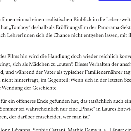
ilmen einmal einen realistischen Einblick in die Lebenswel
t hat „Tomboy“ deshalb als Eröffnungsfilm der Panorama-Sek
uch LehrerInnen sich die Chance nicht entgehen lassen, mit
s Films hin wird die Handlung doch wieder reichlich konventi
 zwingt, sich als Mädchen zu „outen“. Dieses Verhalten der ans
nd, und während der Vater als typischer Familienernährer tag
 nicht hinterfragt, im Gegenteil: Wenn sich in der letzten Sz
tive Wendung der Geschichte.
ür ein offeneres Ende gefunden hat, das tatsächlich auch ein
r Sommer sei wahrscheinlich nur eine „Phase“ in Laures Entwi
eren, der darüber entscheidet, wer man ist.“
lonn Lévanna, Sophie Cattani, Mathie Demy u. a., Länge: cir