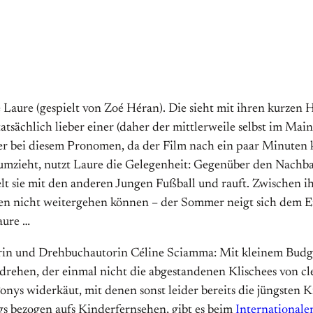
ge Laure (gespielt von Zoé Héran). Die sieht mit ihren kurze
tatsächlich lieber einer (daher der mittlerweile selbst im Mai
e hier bei diesem Pronomen, da der Film nach ein paar Minuten 
 umzieht, nutzt Laure die Gelegenheit: Gegenüber den Nachbar
elt sie mit den anderen Jungen Fußball und rauft. Zwischen
ten nicht weitergehen können – der Sommer neigt sich dem E
aure …
eurin und Drehbuchautorin Céline Sciamma: Mit kleinem Bud
u drehen, der einmal nicht die abgestandenen Klischees von c
nys widerkäut, mit denen sonst leider bereits die jüngsten 
gs bezogen aufs Kinderfernsehen, gibt es beim
Internationale