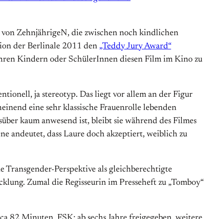
t von ZehnjährigeN, die zwischen noch kindlichen
tion der Berlinale 2011 den
„Teddy Jury Award“
 ihren Kindern oder SchülerInnen diesen Film im Kino zu
onell, ja stereotyp. Das liegt vor allem an der Figur
cheinend eine sehr klassische Frauenrolle lebenden
süber kaum anwesend ist, bleibt sie während des Filmes
ene andeutet, dass Laure doch akzeptiert, weiblich zu
e Transgender-Perspektive als gleichberechtigte
cklung. Zumal die Regisseurin im Presseheft zu „Tomboy“
ca 82 Minuten, FSK: ab sechs Jahre freigegeben, weitere