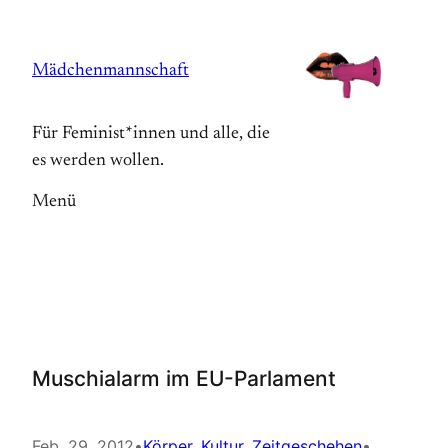
Zum
Inhalt
Mädchenmannschaft
springen
Für Feminist*innen und alle, die
es werden wollen.
Menü
Muschialarm im EU-Parlament
Feb. 29, 2012
•
Körper
, 
Kultur
, 
Zeitgeschehen
•