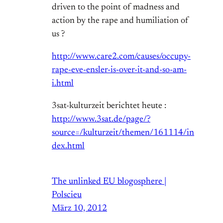
driven to the point of madness and
action by the rape and humiliation of
us ?
http://www.care2.com/causes/occupy-
rape-eve-ensler-is-over-it-and-so-am-
i.html
3sat-kulturzeit berichtet heute :
http://www.3sat.de/page/?
source=/kulturzeit/themen/161114/in
dex.html
The unlinked EU blogosphere |
Polscieu
März 10, 2012