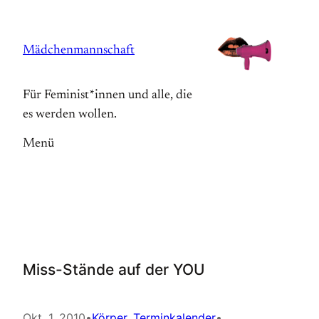
Zum
Inhalt
Mädchenmannschaft
springen
Für Feminist*innen und alle, die
es werden wollen.
Menü
Miss-Stände auf der YOU
Okt. 1, 2010
•
Körper
, 
Terminkalender
•