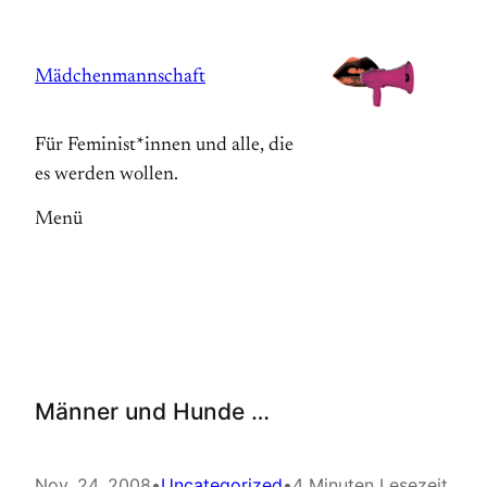
Zum
Inhalt
Mädchenmannschaft
springen
Für Feminist*innen und alle, die
es werden wollen.
Menü
Männer und Hunde …
Nov. 24, 2008
•
Uncategorized
•
4 Minuten Lesezeit