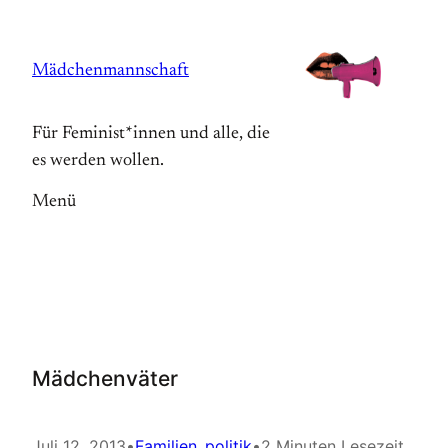
Zum
Inhalt
Mädchenmannschaft
springen
Für Feminist*innen und alle, die
es werden wollen.
Menü
Mädchenväter
Juli 12, 2013
•
Familien_politik
•
2 Minuten Lesezeit