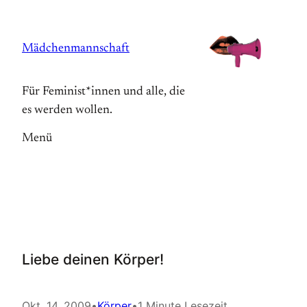
Zum
Inhalt
Mädchenmannschaft
springen
Für Feminist*innen und alle, die
es werden wollen.
Menü
Liebe deinen Körper!
Okt. 14, 2009
•
Körper
•
1 Minute Lesezeit