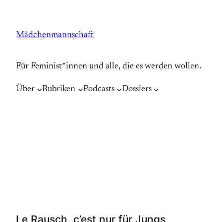
Zum
Inhalt
Mädchenmannschaft
springen
Für Feminist*innen und alle, die es werden wollen.
Über
Rubriken
Podcasts
Dossiers
Le Rausch, c’est nur für Jungs