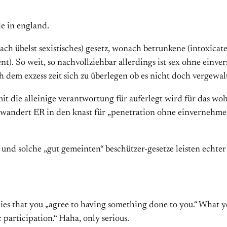
de in england.
ach übelst sexistisches) gesetz, wonach betrunkene (intoxica
nt). So weit, so nachvollziehbar allerdings ist sex ohne einve
h dem exzess zeit sich zu überlegen ob es nicht doch vergewal
mit die alleinige verantwortung für auferlegt wird für das w
andert ER in den knast für „penetration ohne einvernehmen
 und solche „gut gemeinten“ beschützer-gesetze leisten echter
plies that you „agree to having something done to you.“ What y
c participation.“ Haha, only serious.