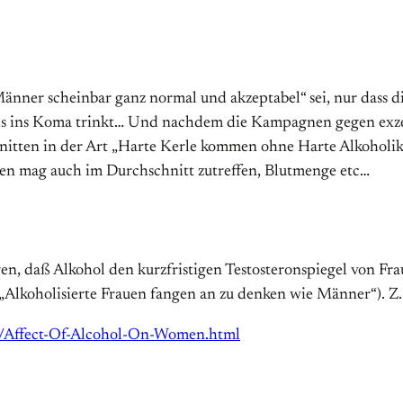
r Männer scheinbar ganz normal und akzeptabel“ sei, nur das
 bis ins Koma trinkt… Und nachdem die Kampagnen gegen exze
nitten in der Art „Harte Kerle kommen ohne Harte Alkoholika 
agen mag auch im Durchschnitt zutreffen, Blutmenge etc…
gen, daß Alkohol den kurzfristigen Testosteronspiegel von F
„Alkoholisierte Frauen fangen an zu denken wie Männer“). Z.
1/Affect-Of-Alcohol-On-Women.html