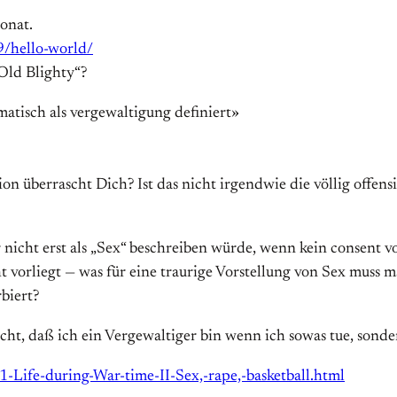
onat.
9/hello-world/
Old Blighty“?
matisch als vergewaltigung definiert»
ion überrascht Dich? Ist das nicht irgendwie die völlig offen
icht erst als „Sex“ beschreiben würde, wenn kein consent vorli
ht vorliegt — was für eine traurige Vorstellung von Sex mus
biert?
cht, daß ich ein Vergewaltiger bin wenn ich sowas tue, sonder
1-Life-during-War-time-II-Sex,-rape,-basketball.html