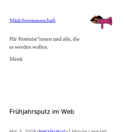
Zum
Inhalt
Mädchenmannschaft
springen
Für Feminist*innen und alle, die
es werden wollen.
Menü
Frühjahrsputz im Web
Mai 3, 2008
•
Netz(kultur)
•
1 Minute Lesezeit