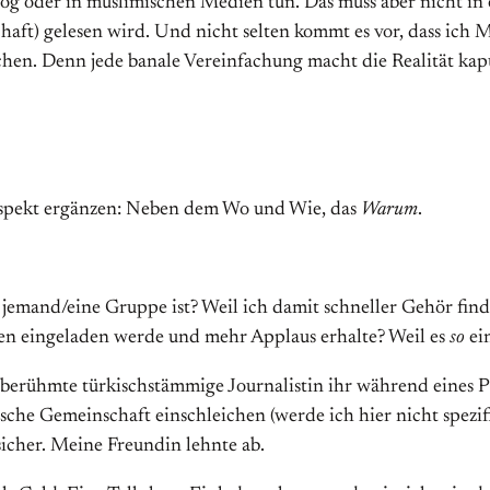
log oder in muslimischen Medien tun. Das muss aber nicht i
aft) gelesen wird. Und nicht selten kommt es vor, dass ich 
en. Denn jede banale Vereinfachung macht die Realität kapu
) Aspekt ergänzen: Neben dem Wo und Wie, das
Warum
.
 jemand/eine Gruppe ist? Weil ich damit schneller Gehör find
ien eingeladen werde und mehr Applaus erhalte? Weil es
so
ei
e/berühmte türkischstämmige Journalistin ihr während eines 
ische Gemeinschaft einschleichen (werde ich hier nicht spezi
sicher. Meine Freundin lehnte ab.