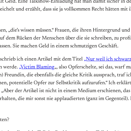
lt Geld. Eine Talkshow-Einladung hat man damit sicher in der
reichelt und erzählt, dass sie ja vollkommen Recht hätten mi
uen, „die’s wissen müssen.“ Frauen, die ihren Hintergrund un
f dem Rücken der Menschen über die sie schreiben, zu profil
lassen. Sie machen Geld in einem schmutzigen Geschäft.
schrieb ich einen Artikel mit dem Titel
„Nur weil ich schwarz
en werde.
„Victim Blaming
„, also Opferschelte, sei das, warf 
 Freundin, die ebenfalls die gleiche Kritik aussprach, traf i
n, potentielle Opfer zur Selbstkritik aufzurufen.“ Ich erklärte
„Aber der Artikel ist nicht in einem Medium erschienen, das 
halten, die mir sonst nie applaudierten (ganz im Gegenteil).
ten?