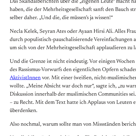
Das Skandalberichten über die „eigenen Leute“ macht ha
haben, die der Mehrheitsgesellschaft sanft den Bauch st
selber daher. „Und die, die müssen’s ja wissen!“
Necla Kelek, Seyran Ates oder Ayaan Hirsi Ali. Alles Fra
durch populistisch-pauschalisierende Vereinfachungen au
um sich von der Mehrheitsgesellschaft applaudieren zu 
Und die Grenze ist nicht eindeutig. Vor einigen Wochen 
des Rassismus-Vorwurfs den eigentlichen Opfern schad
AktivistInnen
vor. Mit einer (weißen, nicht-muslimischen)
wollte. „Meine Absicht war doch nur“, sagte ich, „zu warne
Diskussion innerhalb der muslimischen Communities sei. 
– zu Recht. Mit dem Text hatte ich Applaus von Leuten er
überdenken.
Also nochmal, warum sollte man von Missständen berich