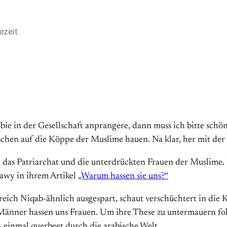
ezeit
ie in der Gesellschaft anprangere, dann muss ich bitte schö
chen auf die Köppe der Muslime hauen. Na klar, her mit de
s, das Patriarchat und die unterdrückten Frauen der Muslime.
awy in ihrem Artikel
„Warum hassen sie uns?“
eich Niqab-ähnlich ausgespart, schaut verschüchtert in die 
Männer hassen uns Frauen. Um ihre These zu untermauern folg
einmal querbeet durch die arabische Welt.