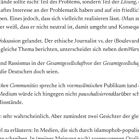
tände sollte nicht Teil des Problems, sondern Teil der
Lösung
,
ftes Interesse an der Problematik haben und auf ein friedlich
eben. Eines jedoch, dass sich vielleicht realisieren lässt. (Ma
 der weiß, dass er nicht neutral ist, damit umgeht und Konsequ
skussion gelandet. Der ethische Journalist vs. der (Boulevar
s gleiche Thema berichten, unterscheidet sich neben dem
War
nd Rassismus in der
Gesamtgesellschaft
vor der
Gesamtgesellscha
die Deutschen doch seien.
chen Communities
spreche ich vor
muslimischen
Publikum (und d
n Medium würde ich hingegen nicht
pauschalisierend
darüber sc
Missstände.
 sehr wahrscheinlich. Aber zumindest zwei Gesichter der gle
l zu erläutern: In Medien, die sich durch islamophob-populi