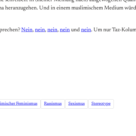
 schreiben. In (meiner Meinung nach) ausgewogenen Qualitä
Thema heranzugehen. Und in einem muslimischem Medium würd
sprechen?
Nein
,
nein
,
nein
,
nein
und
nein
. Um nur Taz-Kolum
imischer Feminismus
Rassismus
Sexismus
Stereotype