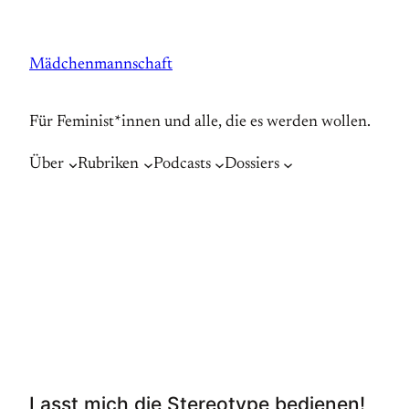
Zum
Inhalt
Mädchenmannschaft
springen
Für Feminist*innen und alle, die es werden wollen.
Über
Rubriken
Podcasts
Dossiers
Lasst mich die Stereotype bedienen!