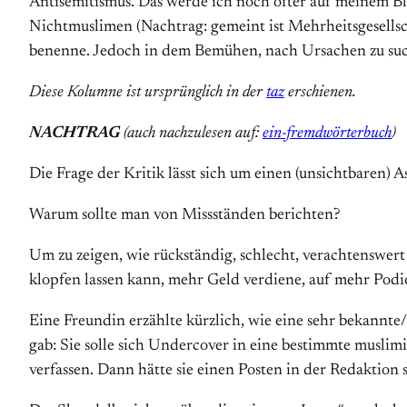
Antisemitismus. Das werde ich noch öfter auf meinem B
Nichtmuslimen (Nachtrag: gemeint ist Mehrheitsgesellsch
benenne. Jedoch in dem Bemühen, nach Ursachen zu such
Diese Kolumne ist ursprünglich in der
taz
erschienen.
NACHTRAG
(auch nachzulesen auf:
ein-fremdwörterbuch
)
Die Frage der Kritik lässt sich um einen (unsichtbaren
Warum sollte man von Missständen berichten?
Um zu zeigen, wie rückständig, schlecht, verachtenswert
klopfen lassen kann, mehr Geld verdiene, auf mehr Pod
Eine Freundin erzählte kürzlich, wie eine sehr bekannt
gab: Sie solle sich Undercover in eine bestimmte muslim
verfassen. Dann hätte sie einen Posten in der Redaktion 