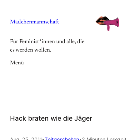
Zum
Inhalt
Mädchenmannschaft
springen
Für Feminist*innen und alle, die
es werden wollen.
Menü
Hack braten wie die Jäger
Aug. 25, 2011
•
Zeitgeschehen
•
2 Minuten Lesezeit