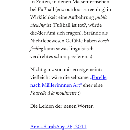
In Zeiten, in denen Massenfernsehen
bei Fußball (en.: outdoor screening) in
Wirklichkeit eine Aufbahrung
public
viewing
ist (Fußball ist tot?, würde
die/der Ami sich fragen), Strände als
Nichtlebewesen Gefühle haben
beach
feeling
kann sowas linguistisch
verdrehtes schon passieren. :)
Nicht ganz von mir ernstgemeint:
vielleicht wäre die seltsame
„Forelle
nach Müllerinnnen Art“
eher eine
Pourelle á la moulinette
;)
Die Leiden der neuen Wörter.
Anna-Sarah
Aug. 26, 2011