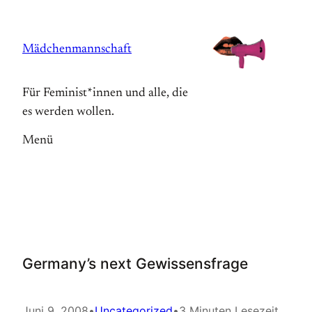
Zum
Inhalt
Mädchenmannschaft
springen
Für Feminist*innen und alle, die
es werden wollen.
Menü
Germany’s next Gewissensfrage
Juni 9, 2008
•
Uncategorized
•
3 Minuten Lesezeit