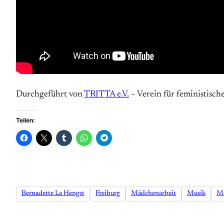
Durchgeführt von
TRITTA e.V.
– Verein für feministisch
Teilen:
Bernadette La Hengst
Freiburg
Mädchenarbeit
Musik
Mu