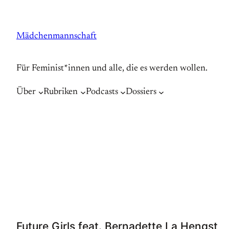
Zum
Inhalt
Mädchenmannschaft
springen
Für Feminist*innen und alle, die es werden wollen.
Über
Rubriken
Podcasts
Dossiers
Future Girls feat. Bernadette La Hengst