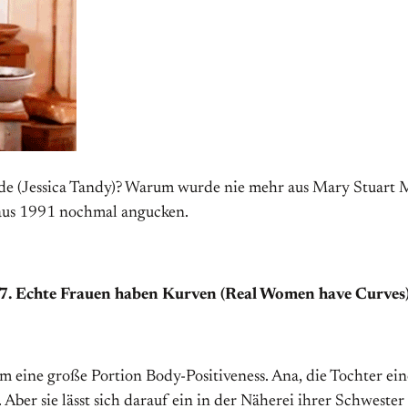
ode (Jessica Tandy)? Warum wurde nie mehr aus Mary Stuart 
 aus 1991 nochmal angucken.
7. Echte Frauen haben Kurven (Real Women have Curves
m eine große Portion Body-Positiveness. Ana, die Tochter ei
Aber sie lässt sich darauf ein in der Näherei ihrer Schwester