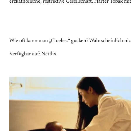
erzkatholische, restriktive Gesellschaft. Harter Tobak m
Wie oft kann man „Clueless“ gucken? Wahrscheinlich nic
Verfügbar auf: Netflix