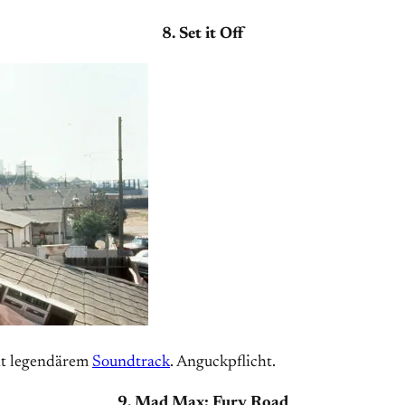
8. Set it Off
it legendärem
Soundtrack
. Anguckpflicht.
9. Mad Max: Fury Road