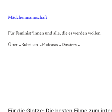
Zum
Inhalt
Mädchenmannschaft
springen
Für Feminist*innen und alle, die es werden wollen.
Über
Rubriken
Podcasts
Dossiers
Für die Glotze: Die besten Filme zum int