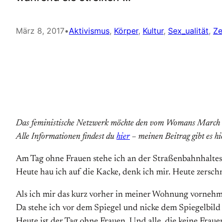
März 8, 2017
•
Aktivismus
, 
Körper
, 
Kultur
, 
Sex_ualität
, 
Ze
Das feministische Netzwerk möchte den vom Womans March
Alle Informationen findest du
hier
– meinen Beitrag gibt es hi
Am Tag ohne Frauen stehe ich an der Straßenbahnhaltes
Heute hau ich auf die Kacke, denk ich mir. Heute zersch
Als ich mir das kurz vorher in meiner Wohnung vornehm
Da stehe ich vor dem Spiegel und nicke dem Spiegelbild 
Heute ist der Tag ohne Frauen. Und alle, die keine Frau