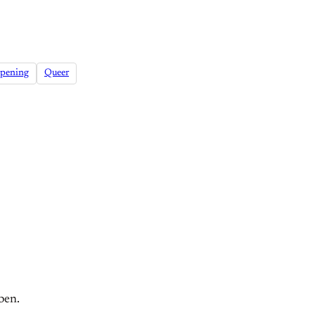
ppening
Queer
ben.