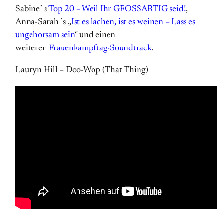
Sabine`s
Top 20 – Weil Ihr GROSSARTIG seid!
,
Anna-Sarah´s „
Ist es lachen, ist es weinen – Lass es
ungehorsam sein
“ und einen
weiteren
Frauenkampftag-Soundtrack
.
Lauryn Hill – Doo-Wop (That Thing)