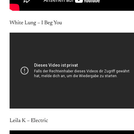
White Lung – I Beg You
Leila K – Electric