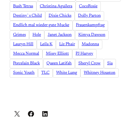
Bush Tetras
Christina Aguilera
CocoRosie
Destiny`s Child
Dixie Chicks
Dolly Parton
Endlich mal wieder gute Mucke
Frauenkampftag
Grimes
Hole
Janet Jackson
Kimya Dawson
Lauryn Hill
Leila K
Liz Phair
Madonna
Mecca Normal
Missy Elliott
PJ Harvey
Porcelain Black
Queen Latifah
Sheryl Crow
Sia
Sonic Youth
TLC
White Lung
Whitney Houston