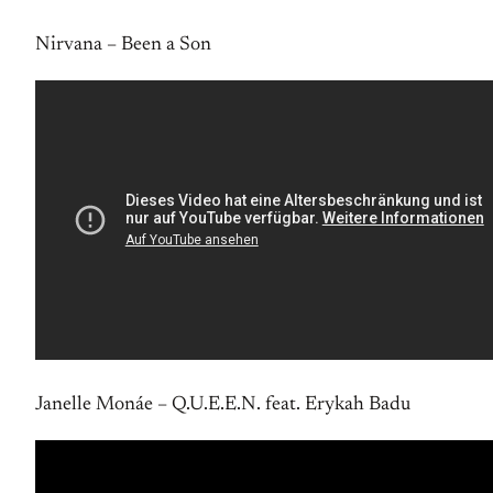
Nirvana – Been a Son
Janelle Monáe – Q.U.E.E.N. feat. Erykah Badu