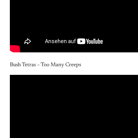
Bush Tetras – Too Many Creeps