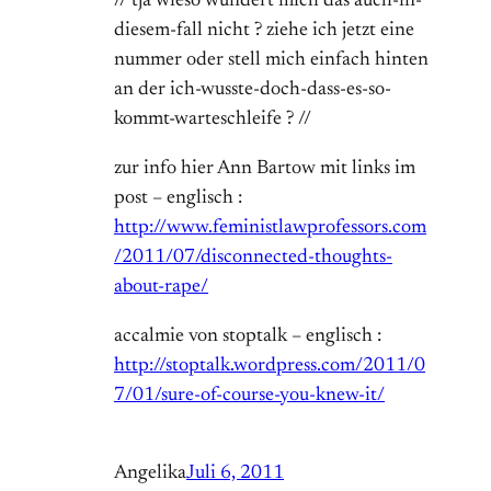
// tja wieso wundert mich das auch-in-
diesem-fall nicht ? ziehe ich jetzt eine
nummer oder stell mich einfach hinten
an der ich-wusste-doch-dass-es-so-
kommt-warteschleife ? //
zur info hier Ann Bartow mit links im
post – englisch :
http://www.feministlawprofessors.com
/2011/07/disconnected-thoughts-
about-rape/
accalmie von stoptalk – englisch :
http://stoptalk.wordpress.com/2011/0
7/01/sure-of-course-you-knew-it/
Angelika
Juli 6, 2011