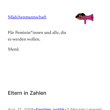
Zum
Inhalt
Mädchenmannschaft
springen
Für Feminist*innen und alle, die
es werden wollen.
Menü
Eltern in Zahlen
Aug. 12, 2008
•
Familien_politik
•
2 Minuten Lesezeit