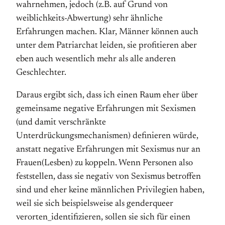
wahrnehmen, jedoch (z.B. auf Grund von
weiblichkeits-Abwertung) sehr ähnliche
Erfahrungen machen. Klar, Männer können auch
unter dem Patriarchat leiden, sie profitieren aber
eben auch wesentlich mehr als alle anderen
Geschlechter.
Daraus ergibt sich, dass ich einen Raum eher über
gemeinsame negative Erfahrungen mit Sexismen
(und damit verschränkte
Unterdrückungsmechanismen) definieren würde,
anstatt negative Erfahrungen mit Sexismus nur an
Frauen(Lesben) zu koppeln. Wenn Personen also
feststellen, dass sie negativ von Sexismus betroffen
sind und eher keine männlichen Privilegien haben,
weil sie sich beispielsweise als genderqueer
verorten_identifizieren, sollen sie sich für einen