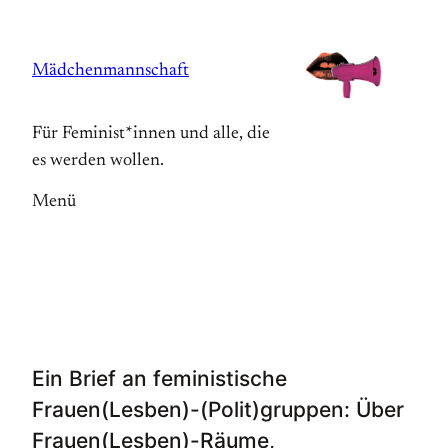
Zum
Inhalt
Mädchenmannschaft
springen
Für Feminist*innen und alle, die
es werden wollen.
Menü
Ein Brief an feministische
Frauen(Lesben)-(Polit)gruppen: Über
Frauen(Lesben)-Räume,