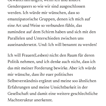
Gewalterfahrungen, wenn ich und andere
Genderqueers so wie wir sind ausgeschlossen
werden. Ich würde mir wünschen, dass so
emanzipatorische Gruppen, denen ich mich auf
eine Art und Weise so verbunden fühle, das
zumindest auf dem Schirm haben und sich mit den
Parallelen und Unterschieden zwischen uns
auseinandersetzt. Und: Ich will benannt zu werden!
Ich will Frauen(Lesben) nicht den Raum für deren
Politik nehmen, und ich denke auch nicht, dass ich
das mit meiner Forderung bewirke. Aber ich würde
mir wünsche, dass ihr euer politisches
Selbstverständnis ergänzt und meine soo ähnlichen
Erfahrungen und meine Unsichtbarkeit in der
Gesellschaft und damit eine weitere geschlechtliche
Machtstruktur anerkennt.