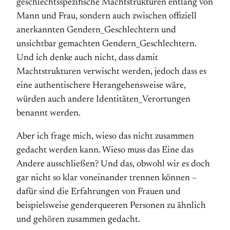
geschlechtsspezifische Machtstrukturen entlang von
Mann und Frau, sondern auch zwischen offiziell
anerkannten Gendern_Geschlechtern und
unsichtbar gemachten Gendern_Geschlechtern.
Und ich denke auch nicht, dass damit
Machtstrukturen verwischt werden, jedoch dass es
eine authentischere Herangehensweise wäre,
würden auch andere Identitäten_Verortungen
benannt werden.
Aber ich frage mich, wieso das nicht zusammen
gedacht werden kann. Wieso muss das Eine das
Andere ausschließen? Und das, obwohl wir es doch
gar nicht so klar voneinander trennen können –
dafür sind die Erfahrungen von Frauen und
beispielsweise genderqueeren Personen zu ähnlich
und gehören zusammen gedacht.