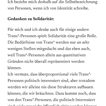
Ich beziehe mich deshalb auf die Selbstbezeichnung
von Personen, wenn ich von Identität schreibe.
Gedanken zu Solidarität:
Für mich und ich denke auch für einige andere
Trans*-Personen spielt Solidarität eine große Rolle.
Die Bedürfnisse von Trans* werden nur an sehr
wenigen Stellen mitgedacht und das eben auch,
weil Trans*-Personen allein aus quantitativen
Gründen nicht überall repräsentiert werden
können.
Ich vermute, dass überproportional viele Trans*-
Personen politisch interessiert sind, aber trotzdem
werden wir alleine nie diese Strukturen aufbauen
können, die wir bräuchten. Dazu kommt noch, dass
von den Trans*-Personen, die politisch Interessiert