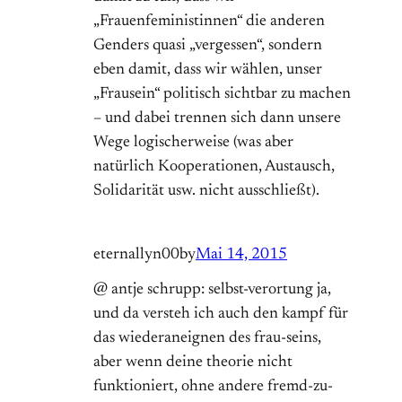
„Frauenfeministinnen“ die anderen
Genders quasi „vergessen“, sondern
eben damit, dass wir wählen, unser
„Frausein“ politisch sichtbar zu machen
– und dabei trennen sich dann unsere
Wege logischerweise (was aber
natürlich Kooperationen, Austausch,
Solidarität usw. nicht ausschließt).
eternallyn00by
Mai 14, 2015
@ antje schrupp: selbst-verortung ja,
und da versteh ich auch den kampf für
das wiederaneignen des frau-seins,
aber wenn deine theorie nicht
funktioniert, ohne andere fremd-zu-