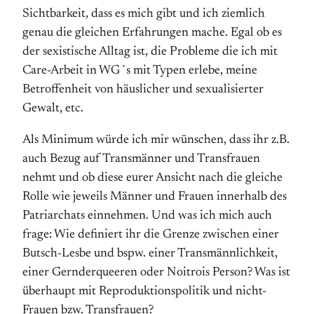
Sichtbarkeit, dass es mich gibt und ich ziemlich
genau die gleichen Erfahrungen mache. Egal ob es
der sexistische Alltag ist, die Probleme die ich mit
Care-Arbeit in WG´s mit Typen erlebe, meine
Betroffenheit von häuslicher und sexualisierter
Gewalt, etc.
Als Minimum würde ich mir wünschen, dass ihr z.B.
auch Bezug auf Transmänner und Transfrauen
nehmt und ob diese eurer Ansicht nach die gleiche
Rolle wie jeweils Männer und Frauen innerhalb des
Patriarchats einnehmen. Und was ich mich auch
frage: Wie definiert ihr die Grenze zwischen einer
Butsch-Lesbe und bspw. einer Transmännlichkeit,
einer Gernderqueeren oder Noitrois Person? Was ist
überhaupt mit Reproduktionspolitik und nicht-
Frauen bzw. Transfrauen?