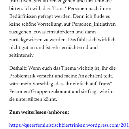
Initiativen_Strukturen zugehen und um Teilhabe
bitten. Ich will, dass Trans*-Personen nach ihren
Bedürfnissen gefragt werden. Denn ich finde es
keine schöne Vorstellung, auf Personen_Initiativen
zuzugehen, etwas einzufordern und dann
zurückgewiesen zu werden. Das fühlt sich wirklich
nicht gut an und ist sehr ernüchternd und
zeitintensiv.
Deshalb: Wenn euch das Thema wichtig ist, ihr die
Problematik versteht und meine Ansicht(en) teilt,
wäre mein Vorschlag, dass ihr einfach auf Trans*-
Personen/Gruppen zukommt und sie fragt wie ihr
sie unterstützen könnt.
Zum weiterlesen/anhören:
https://queerfeministischbiertrinken.wordpress.com/20