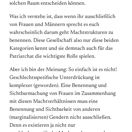
solchen Raum entscheiden können.
Was ich verstehe ist, dass wenn ihr ausschließlich
von Frauen und Männern sprecht es euch
wahrscheinlich darum geht Machtstrukturen zu
benennen. Diese Gesellschaft also nur diese beiden
Kategorien kennt und sie demnach auch für das
Patriarchat die wichtigste Rolle spielen.
Aber ich bin der Meinung: So einfach ist es nicht!
Geschlechtsspezifische Unterdrückung ist
komplexer (geworden). Eine Benennung und
Sichtbarmachung von Frauen im Zusammenhang
mit diesen Machtverhältnissen muss eine
Benennung und Sichtbarkeit von anderen
(marginalisierten) Gendern nicht ausschließen.
Denn es existieren ja nicht nur