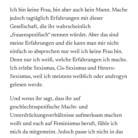
Ich bin keine Frau, bin aber auch kein Mann. Mache
jedoch tagtäglich Erfahrungen mit dieser
Gesellschaft, die ihr wahrscheinlich
„frauenspezifisch“ nennen würdet. Aber das sind
meine Erfahrungen und die kann man mir nicht
einfach so absprechen nur weil ich keine Frau bin.
Denn nur ich weiß, welche Erfahrungen ich mache.
Ich erlebe Sexismus, Cis-Sexismus und Hetero-
Sexismus, weil ich meistens weiblich oder androgyn
gelesen werde.
Und wenn ihr sagt, dass ihr auf
geschlechtsspezifische Macht- und
Unterdrückungsverhältnisse aufmerksam machen
wollt und euch auf Feminismus beruft, fühle ich
mich da mitgemeint. Jedoch passe ich nicht in das