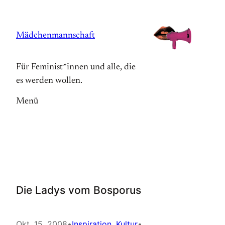
Zum
Inhalt
Mädchenmannschaft
springen
Für Feminist*innen und alle, die
es werden wollen.
Menü
Die Ladys vom Bosporus
Okt. 15, 2008
•
Inspiration
, 
Kultur
•