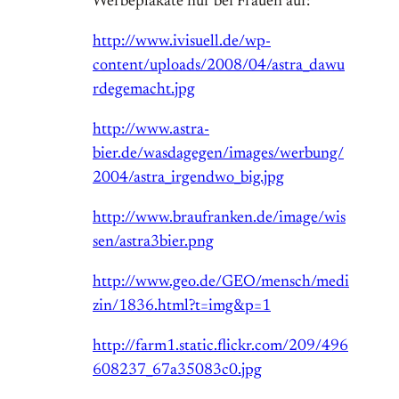
Werbeplakate nur bei Frauen auf:
http://www.ivisuell.de/wp-
content/uploads/2008/04/astra_dawu
rdegemacht.jpg
http://www.astra-
bier.de/wasdagegen/images/werbung/
2004/astra_irgendwo_big.jpg
http://www.braufranken.de/image/wis
sen/astra3bier.png
http://www.geo.de/GEO/mensch/medi
zin/1836.html?t=img&p=1
http://farm1.static.flickr.com/209/496
608237_67a35083c0.jpg