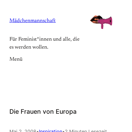
Zum
Inhalt
Mädchenmannschaft
springen
Für Feminist*innen und alle, die
es werden wollen.
Menü
Die Frauen von Europa
Mai 2, 2008
•
Inspiration
•
2 Minuten Lesezeit