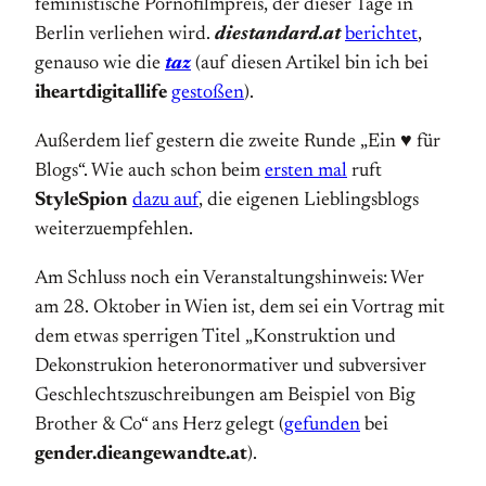
feministische Pornofilmpreis, der dieser Tage in
Berlin verliehen wird.
diestandard.at
berichtet
,
genauso wie die
taz
(auf diesen Artikel bin ich bei
iheartdigitallife
gestoßen
).
Außerdem lief gestern die zweite Runde „Ein ♥ für
Blogs“. Wie auch schon beim
ersten mal
ruft
StyleSpion
dazu auf
, die eigenen Lieblingsblogs
weiterzuempfehlen.
Am Schluss noch ein Veranstaltungshinweis: Wer
am 28. Oktober in Wien ist, dem sei ein Vortrag mit
dem etwas sperrigen Titel „Konstruktion und
Dekonstrukion heteronormativer und subversiver
Geschlechtszuschreibungen am Beispiel von Big
Brother & Co“ ans Herz gelegt (
gefunden
bei
gender.dieangewandte.at
).