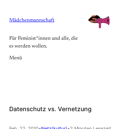
Zum
Inhalt
Mädchenmannschaft
springen
Für Feminist*innen und alle, die
es werden wollen.
Menü
Datenschutz vs. Vernetzung
Feb. 22, 2010
•
Netz(kultur)
•
2 Minuten Lesezeit