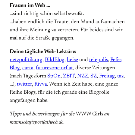
Frauen im Web …
…sind richtig schön selbstbewußt.
…haben endlich die Traute, den Mund aufzumachen
und ihre Meinung zu vertreten. Für beides sind wir
mal auf die Straße gegangen.
Deine tägliche Web-Lektüre:
netzpolitik.org
,
BildBlog
,
heise
und
telepolis
,
Fefes
Blog
,
carta
,
futurezone.orf.at
, diverse Zeitungen
(nach Tagesform
SpOn
,
ZEIT
,
NZZ
,
SZ
,
Freitag
,
taz
,
…),
twitter
,
Rivva
. Wenn ich Zeit habe, eine ganze
Reihe Blogs, für die ich gerade eine Blogrolle
angefangen habe.
Tipps und Bewerbungen für die
WWW Girls
an
mannschaftspost(at)web.de
.