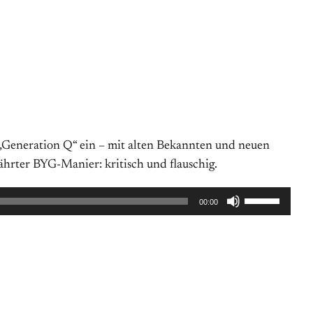
 „Generation Q“ ein – mit alten Bekannten und neuen
ährter BYG-Manier: kritisch und flauschig.
Pfeiltasten
00:00
Hoch/Runte
benutzen,
um
die
Lautstärke
zu