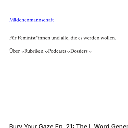
Zum
Inhalt
Mädchenmannschaft
springen
Für Feminist*innen und alle, die es werden wollen.
Über
Rubriken
Podcasts
Dossiers
Bury Your Gaze Ep. 21: The L Word Gene