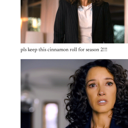
pls keep this cinnamon roll for season 2!!!