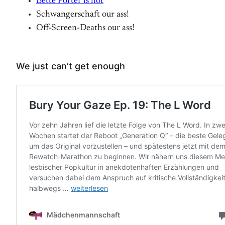
Bette Porter is hot
Schwangerschaft our ass!
Off-Screen-Deaths our ass!
We just can’t get enough