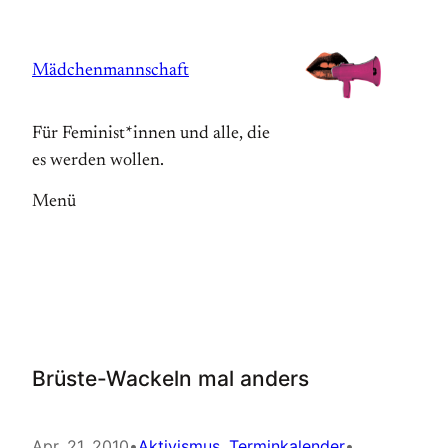
Zum
Inhalt
Mädchenmannschaft
springen
Für Feminist*innen und alle, die
es werden wollen.
Menü
Brüste-Wackeln mal anders
Apr. 21, 2010
•
Aktivismus
, 
Terminkalender
•