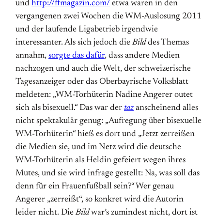
und
http://ffmagazin.com/
etwa waren in den
vergangenen zwei Wochen die WM-Auslosung 2011
und der laufende Ligabetrieb irgendwie
interessanter. Als sich jedoch die
Bild
des Themas
annahm,
sorgte das dafür
, dass andere Medien
nachzogen und auch die Welt, der schweizerische
Tagesanzeiger oder das Oberbayrische Volksblatt
meldeten: „WM-Torhüterin Nadine Angerer outet
sich als bisexuell.“ Das war der
taz
anscheinend alles
nicht spektakulär genug: „Aufregung über bisexuelle
WM-Torhüterin“ hieß es dort und „Jetzt zerreißen
die Medien sie, und im Netz wird die deutsche
WM-Torhüterin als Heldin gefeiert wegen ihres
Mutes, und sie wird infrage gestellt: Na, was soll das
denn für ein Frauenfußball sein?“ Wer genau
Angerer „zerreißt“, so konkret wird die Autorin
leider nicht. Die
Bild
war’s zumindest nicht, dort ist