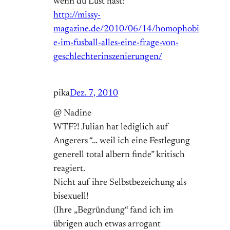
wenn du Lust hast:
http://missy-
magazine.de/2010/06/14/homophobi
e-im-fusball-alles-eine-frage-von-
geschlechterinszenierungen/
pika
Dez. 7, 2010
@ Nadine
WTF?! Julian hat lediglich auf
Angerers “… weil ich eine Festlegung
generell total albern finde” kritisch
reagiert.
Nicht auf ihre Selbstbezeichung als
bisexuell!
(Ihre „Begründung“ fand ich im
übrigen auch etwas arrogant