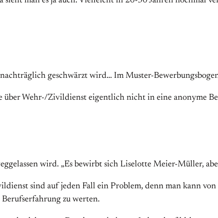
a sieht man es ja auch. Vielleicht in 20-30 Jahren nochmal v
nachträglich geschwärzt wird… Im Muster-Bewerbungsbogen st
e über Wehr-/Zivildienst eigentlich nicht in eine anonyme 
ggelassen wird. „Es bewirbt sich Liselotte Meier-Müller, aber
ldienst sind auf jeden Fall ein Problem, denn man kann von
als Berufserfahrung zu werten.