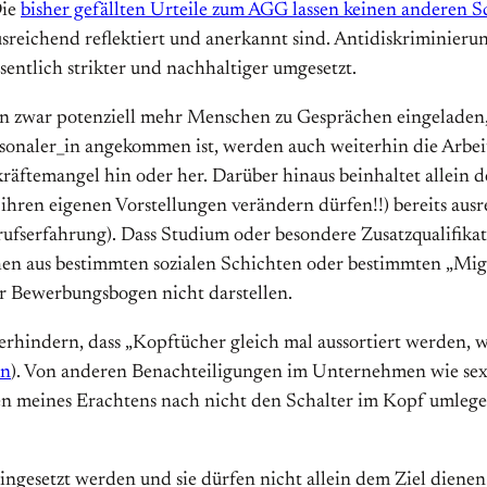
Die
bisher gefällten Urteile zum AGG lassen keinen anderen Sc
reichend reflektiert und anerkannt sind. Antidiskriminieru
tlich strikter und nachhaltiger umgesetzt.
n zwar potenziell mehr Menschen zu Gesprächen eingeladen
rsonaler_in angekommen ist, werden auch weiterhin die Arb
ftemangel hin oder her. Darüber hinaus beinhaltet allein 
en eigenen Vorstellungen verändern dürfen!!) bereits ausr
rufserfahrung). Dass Studium oder besondere Zusatzqualifika
en aus bestimmten sozialen Schichten oder bestimmten „Migr
er Bewerbungsbogen nicht darstellen.
indern, dass „Kopftücher gleich mal aussortiert werden, weil
en
). Von anderen Benachteiligungen im Unternehmen wie sex
n meines Erachtens nach nicht den Schalter im Kopf umlege
gesetzt werden und sie dürfen nicht allein dem Ziel dienen,