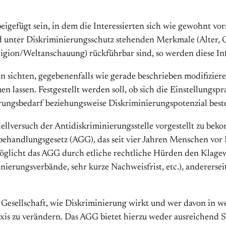
efügt sein, in dem die Interessierten sich wie gewohnt vor
and unter Diskriminierungsschutz stehenden Merkmale (Alter, G
eligion/Weltanschauung) rückführbar sind, so werden diese I
chten, gegebenenfalls wie gerade beschrieben modifiziere
assen. Festgestellt werden soll, ob sich die Einstellungsp
ngsbedarf beziehungsweise Diskriminierungspotenzial besteh
llversuch der Antidiskriminierungsstelle vorgestellt zu beko
behandlungsgesetz (AGG), das seit vier Jahren Menschen vor
nmöglicht das AGG durch etliche rechtliche Hürden den Klage
ierungsverbände, sehr kurze Nachweisfrist, etc.), andererseit
der Gesellschaft, wie Diskriminierung wirkt und wer davon i
is zu verändern. Das AGG bietet hierzu weder ausreichend 